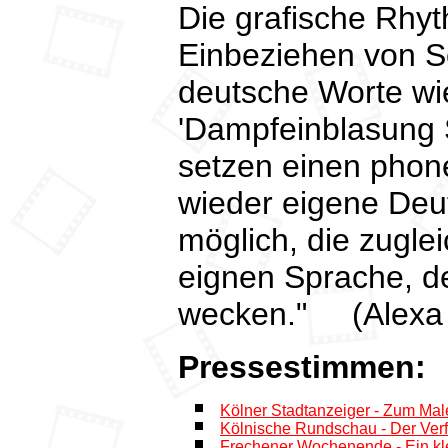
Die grafische Rhyt
Einbeziehen von Sch
deutsche Worte wie
'Dampfeinblasung S
setzen einen phone
wieder eigene Deu
möglich, die zugle
eignen Sprache, d
wecken." (Alexa J
Pressestimmen:
Kölner Stadtanzeiger - Zum Male
Kölnische Rundschau - Der Verfal
Frechener Wochenende - Ein kle